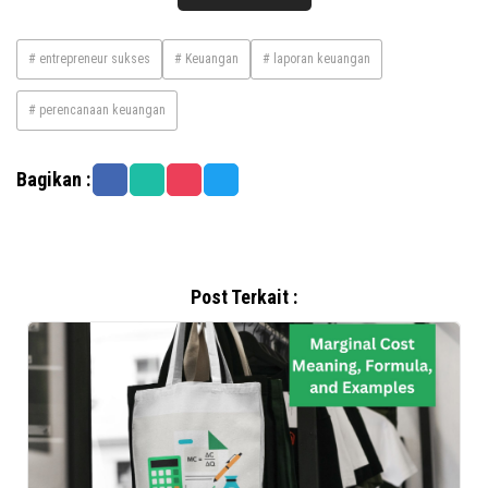
# entrepreneur sukses
# Keuangan
# laporan keuangan
# perencanaan keuangan
Bagikan :
Post Terkait :